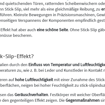
nd quietschenden Türen, ratternden Scheibenwischern od
 Stick-Slip, viel mehr als eine gleichmäßige Reibung, zu
e
führen. Kleinste Bewegungen in Präzisionsmaschinen, Gewi
enseitigen Verspannens der Komponenten empfindlich gest
-Effekt hat aber auch
eine schöne Seite
. Ohne Stick-Slip gä
enüsse bescheren.
k-Slip-Effekt?
alien durch den
Einfluss von Temperatur und Luftfeuchtigke
raturen zu, wie z. B. bei Leder und Kunstleder in Kontakt m
ieren auf
hohe Luftfeuchtigkeit
mit einer Zunahme des Stick-
erflächen, neigen bei hoher Feuchtigkeit zu stick-slipinduz
ssen das
Geräuschverhalten
. Festkörper mit weicher Oberfl
e den gegenteiligen Effekt zeigen. Die
Gegenmaßnahmen
si