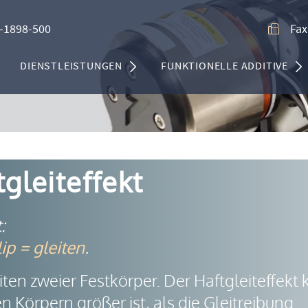
-1898-500
Fax
DIENSTLEISTUNGEN
FUNKTIONELLE ADDITIVE
tgleiteffekt
t
:
lip = gleiten
.
ten zweier Festkörper. Der Haftgleiteffekt
 Körpern größer ist, als die Gleitreibung.