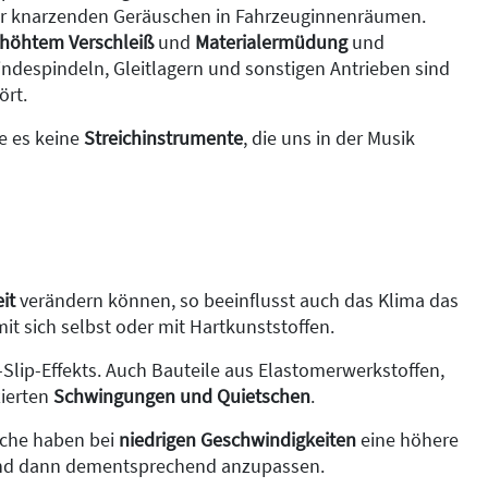
er knarzenden Geräuschen in Fahrzeuginnenräumen.
rhöhtem Verschleiß
und
Materialermüdung
und
ndespindeln, Gleitlagern und sonstigen Antrieben sind
ört.
be es keine
Streichinstrumente
, die uns in der Musik
it
verändern können, so beeinflusst auch das Klima das
it sich selbst oder mit Hartkunststoffen.
Slip-Effekts. Auch Bauteile aus Elastomerwerkstoffen,
ierten
Schwingungen und Quietschen
.
äche haben bei
niedrigen Geschwindigkeiten
eine höhere
nd dann dementsprechend anzupassen.