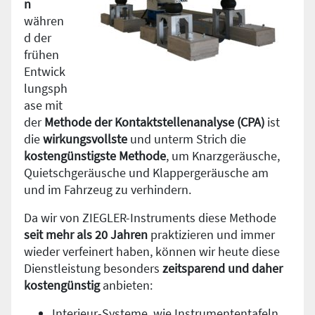
n
währen
d der
frühen
Entwick
lungsph
ase mit
der
Methode der Kontaktstellenanalyse (CPA)
ist
die
wirkungsvollste
und unterm Strich die
kostengünstigste Methode
, um Knarzgeräusche,
Quietschgeräusche und Klappergeräusche am
und im Fahrzeug zu verhindern.
Da wir von ZIEGLER-Instruments diese Methode
seit mehr als 20 Jahren
praktizieren und immer
wieder verfeinert haben, können wir heute diese
Dienstleistung besonders
zeitsparend und daher
kostengünstig
anbieten:
Interieur-Systeme, wie Instrumententafeln,