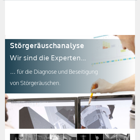
02166-1898-500
02166-1898-550
Störgeräuschanalyse
Wir sind die Experten...
… für die Diagnose und Beseitigung
von Störgeräuschen.